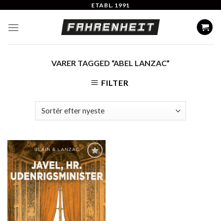
Skip
ETABL. 1991
to
content
VARER TAGGED “ABEL LANZAC”
FILTER
Add to
Wishlist